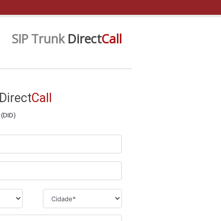
SIP Trunk
Direct
Call
Direct
Call
 (DID)