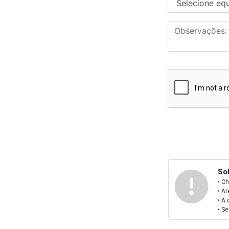
Sob
• Ch
• At
• A 
• S