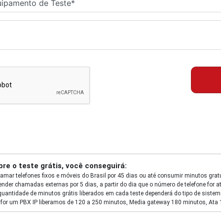
re o teste grátis, você conseguirá:
amar telefones fixos e móveis do Brasil por 45 dias ou até consumir minutos gratui
ender chamadas externas por 5 dias, a partir do dia que o número de telefone for a
quantidade de minutos grátis liberados em cada teste dependerá do tipo de sistema
e for um PBX IP liberamos de 120 a 250 minutos, Media gateway 180 minutos, Ata 